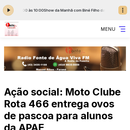
o das 08:00 às 10:00
Show da Manhã com Biné Filho das 08:00 às 10:00
MENU
Ação social: Moto Clube
Rota 466 entrega ovos
de pascoa para alunos
da APAE