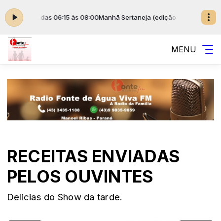
uiel Jr. das 06:15 às 08:00
Manhã Sertaneja (edição de sábado) com Eze
MENU
RECEITAS ENVIADAS
PELOS OUVINTES
Delicias do Show da tarde.