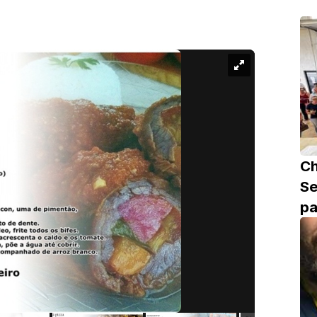
C
Se
pa
de