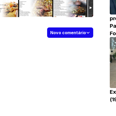
pr
Pa
Fo
Novo comentário
Ex
(1