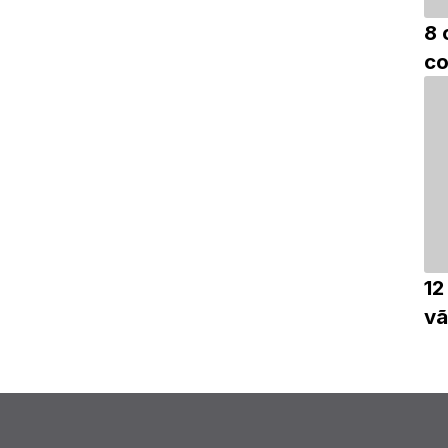
8 
c
12
vã