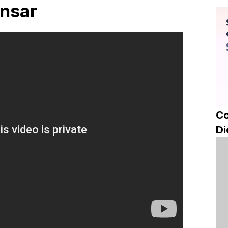
ensar
Co
Di