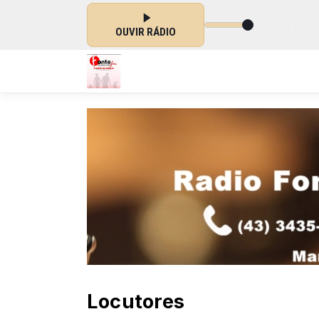
Um Ser de Valor com Irmã Aurora das 13:30 às 15:00
OUVIR RÁDIO
Locutores