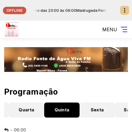
OFFLINE
m Musical da Fonte das 23:00 às 06:00
Madrugada Fonte de Água Viva 
MENU
Programação
Quarta
Quinta
Sexta
Sá
-
06:00