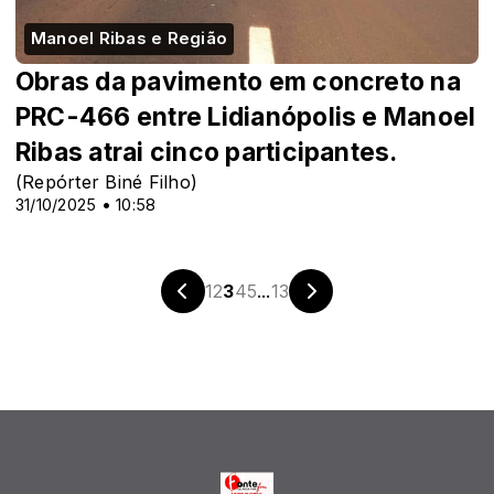
Manoel Ribas e Região
Obras da pavimento em concreto na
PRC-466 entre Lidianópolis e Manoel
Ribas atrai cinco participantes.
(Repórter Biné Filho)
31/10/2025 • 10:58
1
2
3
4
5
...
13