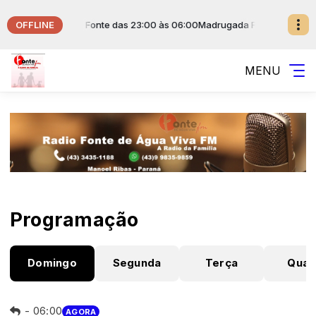
OFFLINE
a com Musical da Fonte das 23:00 às 06:00
Madrugada Fonte de Água Vi
MENU
Programação
Domingo
Segunda
Terça
Quar
-
06:00
AGORA